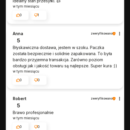
Idealny stan przesyłki. 👍️
w tym miesiącu
0
1
Anna
zweryfikowano
5
Błyskawiczna dostawa, jestem w szoku. Paczka
została bezpiecznie i solidnie zapakowana. To była
bardzo przyjemna transakcja. Zarówno poziom
obsługi jak i jakość towaru są najlepsze. Super kura :))
w tym miesiącu
0
0
Robert
zweryfikowano
5
Brawo profesjonalnie
w tym miesiącu
0
0