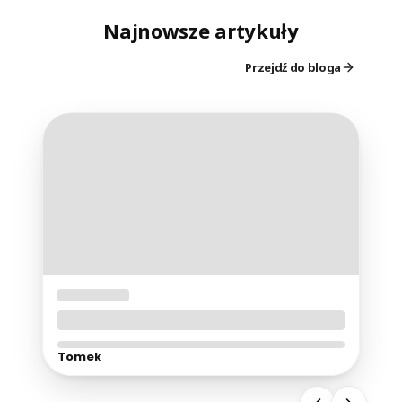
Najnowsze artykuły
Przejdź do bloga
01-06-2026
ESSA Dog – fenomen pluszowych psów,
który podbił internet
Tomek