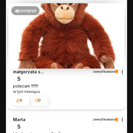
podgląd
małgorzata s...
zweryfikowano
5
polecam !!!!!!!!
w tym miesiącu
0
0
Marta
zweryfikowano
5