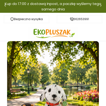
Kup do 17:00 z dostawą Inpost, a paczkę wyślemy tego
samego dnia
Bezpieczna wysyłka
Darmowa dostawa od 300zł
662653991