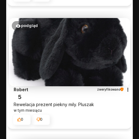
podgląd
Robert
zweryfikowano
5
Rewelacja prezent piekny mily. Pluszak
w tym miesiącu
0
0