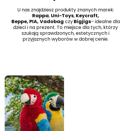
U nas znajdziesz produkty znanych marek:
Znajdź swój wymarzony
Dodaj
Rappa
,
Uni-Toys
,
Keycraft,
Beppe,
PIA,
Vadobag
czy
Bigjigs
– idealne dla
produkt
Zrób z
dzieci i na prezent. To miejsce dla tych, którzy
Sprawdź co dla Ciebie
domu.
szukają sprawdzonych, estetycznych i
przygotowaliśmy! Nasza
bogata
przyjaznych wyborów w dobrej cenie.
oferta produktów
sprosta nawet
najbardziej wymagającym
Klientom.