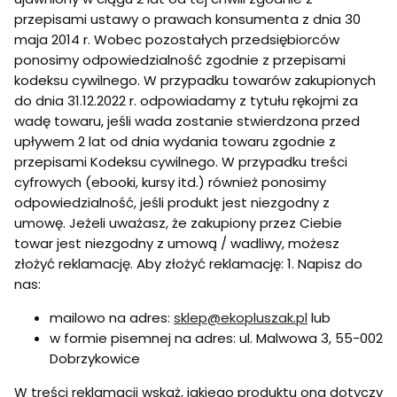
przepisami ustawy o prawach konsumenta z dnia 30
maja 2014 r. Wobec pozostałych przedsiębiorców
ponosimy odpowiedzialność zgodnie z przepisami
kodeksu cywilnego. W przypadku towarów zakupionych
do dnia 31.12.2022 r. odpowiadamy z tytułu rękojmi za
wadę towaru, jeśli wada zostanie stwierdzona przed
upływem 2 lat od dnia wydania towaru zgodnie z
przepisami Kodeksu cywilnego. W przypadku treści
cyfrowych (ebooki, kursy itd.) również ponosimy
odpowiedzialność, jeśli produkt jest niezgodny z
umowę. Jeżeli uważasz, że zakupiony przez Ciebie
towar jest niezgodny z umową / wadliwy, możesz
złożyć reklamację. Aby złożyć reklamację: 1. Napisz do
nas:
mailowo na adres:
sklep@ekopluszak.pl
lub
w formie pisemnej na adres: ul. Malwowa 3, 55-002
Dobrzykowice
W treści reklamacji wskaż, jakiego produktu ona dotyczy