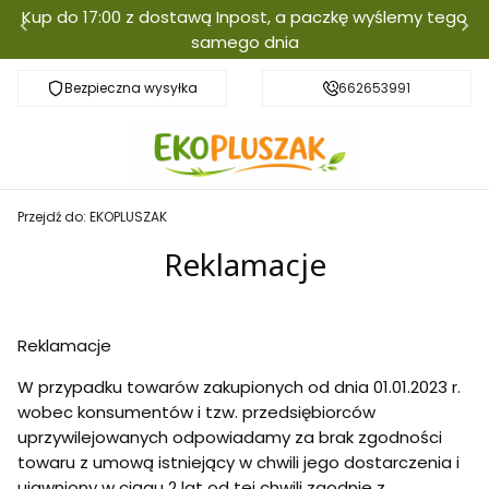
Kup do 17:00 z dostawą Inpost, a paczkę wyślemy tego
samego dnia
Bezpieczna wysyłka
Darmowa dostawa od 300zł
662653991
Przejdź do:
EKOPLUSZAK
Reklamacje
Reklamacje
W przypadku towarów zakupionych od dnia 01.01.2023 r.
wobec konsumentów i tzw. przedsiębiorców
uprzywilejowanych odpowiadamy za brak zgodności
towaru z umową istniejący w chwili jego dostarczenia i
ujawniony w ciągu 2 lat od tej chwili zgodnie z