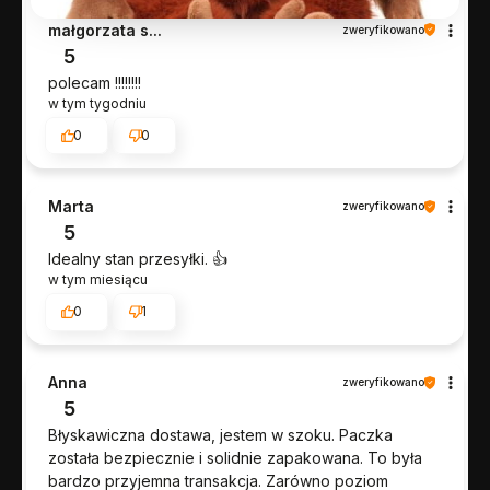
małgorzata s...
zweryfikowano
5
polecam !!!!!!!!
w tym tygodniu
0
0
Marta
zweryfikowano
5
Idealny stan przesyłki. 👍️
w tym miesiącu
0
1
Anna
zweryfikowano
5
Błyskawiczna dostawa, jestem w szoku. Paczka
została bezpiecznie i solidnie zapakowana. To była
bardzo przyjemna transakcja. Zarówno poziom