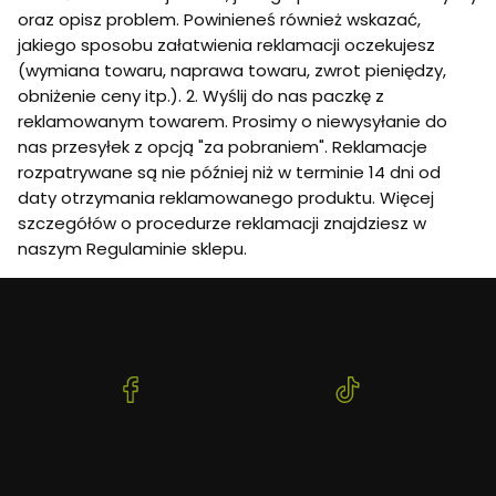
oraz opisz problem. Powinieneś również wskazać,
jakiego sposobu załatwienia reklamacji oczekujesz
(wymiana towaru, naprawa towaru, zwrot pieniędzy,
obniżenie ceny itp.). 2. Wyślij do nas paczkę z
reklamowanym towarem. Prosimy o niewysyłanie do
nas przesyłek z opcją "za pobraniem". Reklamacje
rozpatrywane są nie później niż w terminie 14 dni od
daty otrzymania reklamowanego produktu. Więcej
szczegółów o procedurze reklamacji znajdziesz w
naszym Regulaminie sklepu.
(Otwiera
(Otwiera
się
się
w
w
nowej
nowej
karcie)
karcie)