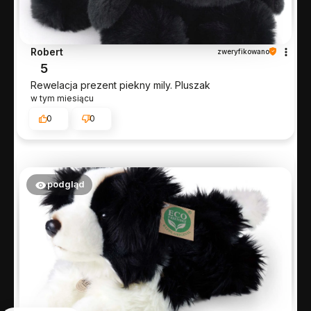
Robert
zweryfikowano
5
Rewelacja prezent piekny mily. Pluszak
w tym miesiącu
0
0
podgląd