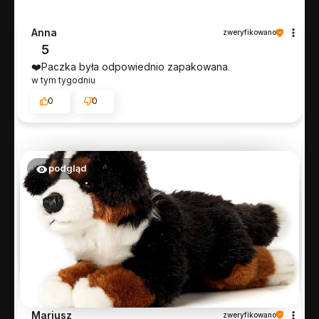
Anna
zweryfikowano
5
❤️Paczka była odpowiednio zapakowana.
w tym tygodniu
0
0
podgląd
Mariusz
zweryfikowano